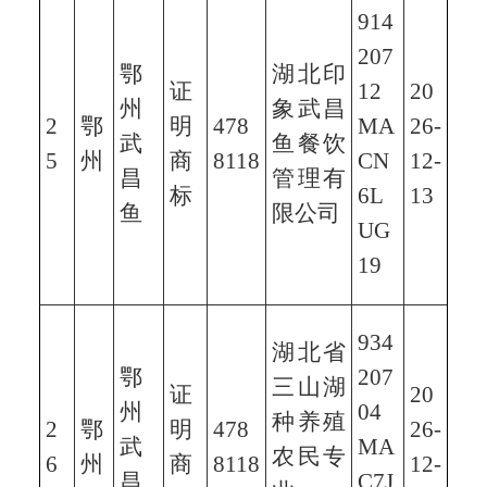
914
207
鄂
湖北印
证
12
20
州
象武昌
2
鄂
明
478
MA
26-
武
鱼餐饮
5
州
商
8118
CN
12-
昌
管理有
标
6L
13
鱼
限公司
UG
19
934
湖北省
鄂
207
三山湖
证
20
州
04
种养殖
2
鄂
明
478
26-
武
MA
农民专
6
州
商
8118
12-
昌
C7J