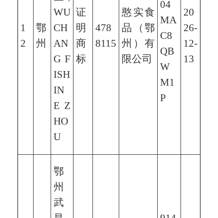
04
WU
证
憨实食
20
MA
1
鄂
CH
明
478
品（鄂
26-
C8
2
州
AN
商
8115
州）有
12-
QB
G F
标
限公司
13
W
ISH
M1
IN
P
E Z
HO
U
鄂
州
武