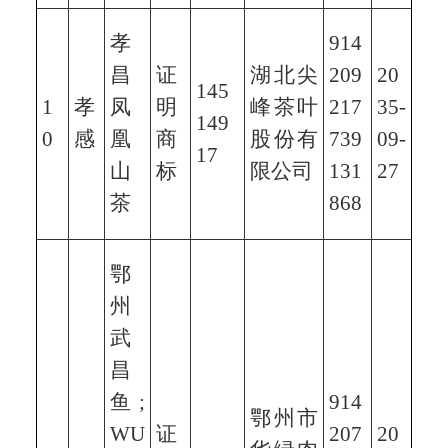
孝
914
昌
证
湖北尖
209
20
145
1
孝
凤
明
峰茶叶
217
35-
149
0
感
凰
商
股份有
739
09-
17
山
标
限公司
131
27
茶
868
鄂
州
武
昌
鱼;
914
鄂州市
WU
证
207
20