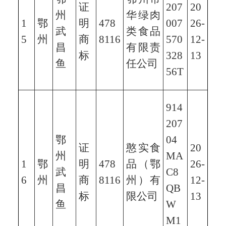
证
207
20
州
华绿肉
1
鄂
明
478
007
26-
武
类食品
5
州
商
8116
570
12-
昌
有限责
标
328
13
鱼
任公司
56T
914
207
鄂
04
证
憨实食
20
州
MA
1
鄂
明
478
品（鄂
26-
武
C8
6
州
商
8116
州）有
12-
昌
QB
标
限公司
13
鱼
W
M1