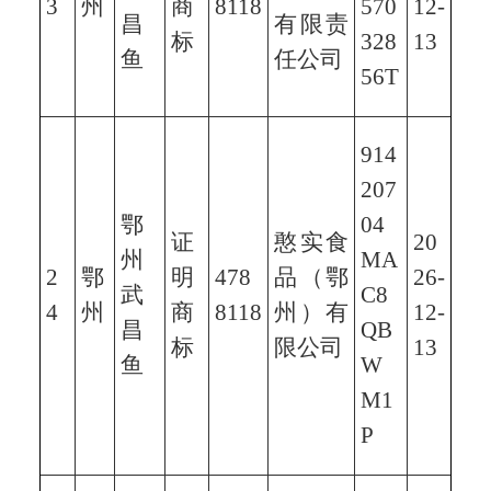
3
州
商
8118
570
12-
昌
有限责
标
328
13
鱼
任公司
56T
914
207
鄂
04
证
憨实食
20
州
MA
2
鄂
明
478
品（鄂
26-
武
C8
4
州
商
8118
州）有
12-
昌
QB
标
限公司
13
鱼
W
M1
P