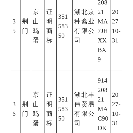
208
京
证
湖北京
21
20
351
3
荆
山
明
种禽业
MA
27-
583
5
门
鸡
商
有限公
7JH
10-
50
蛋
标
司
XX
31
BX
9
914
208
京
证
湖北丰
20
351
21
3
荆
山
明
伟贸易
27-
583
MA
6
门
鸡
商
有限公
10-
50
C90
蛋
标
司
31
DK