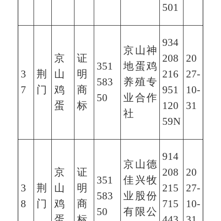
501
934
京山神
京
证
208
20
351
地蛋鸡
3
荆
山
明
216
27-
583
养殖专
7
门
鸡
商
951
10-
50
业合作
蛋
标
120
31
社
59N
914
京山德
京
证
208
20
351
佳兴牧
3
荆
山
明
215
27-
583
业股份
8
门
鸡
商
715
10-
50
有限公
蛋
标
443
31