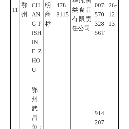
华绿肉
鄂
CH
明
478
007
26-
11
类食品
州
AN
商
8115
570
12-
有限责
G F
标
328
13
任公司
ISH
56T
IN
E Z
HO
U
鄂
州
武
914
昌
207
鱼;