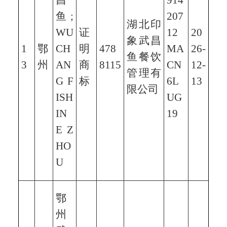
昌
914
鱼;
207
湖北印
WU
证
12
20
象武昌
1
鄂
CH
明
478
MA
26-
鱼餐饮
3
州
AN
商
8115
CN
12-
管理有
G F
标
6L
13
限公司
ISH
UG
IN
19
E Z
HO
U
鄂
州