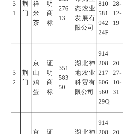
3
荆
祥
明
810
28-
276
态农业
1
门
米
商
581
12-
13
发展有
茶
标
042
19
限公司
24F
914
京
证
湖北神
208
20
351
3
荆
山
明
地农业
217
27-
583
2
门
鸡
商
科贸有
606
10-
50
蛋
标
限公司
560
31
29Q
914
京
证
湖北神
208
20