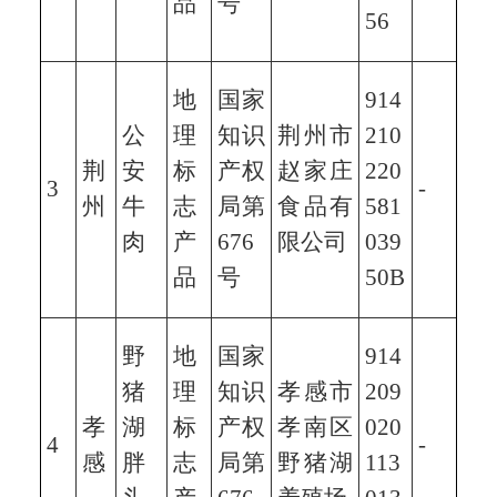
品
号
56
地
国家
914
公
理
知识
荆州市
210
荆
安
标
产权
赵家庄
220
3
-
州
牛
志
局第
食品有
581
肉
产
676
限公司
039
品
号
50B
野
地
国家
914
猪
理
知识
孝感市
209
孝
湖
标
产权
孝南区
020
4
-
感
胖
志
局第
野猪湖
113