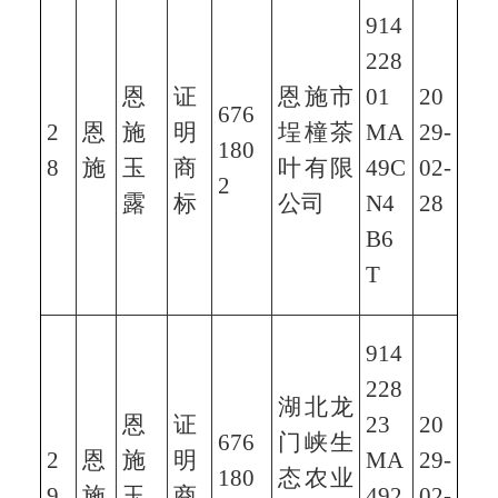
914
228
恩
证
恩施市
01
20
676
2
恩
施
明
埕橦茶
MA
29-
180
8
施
玉
商
叶有限
49C
02-
2
露
标
公司
N4
28
B6
T
914
228
湖北龙
恩
证
23
20
676
门峡生
2
恩
施
明
MA
29-
180
态农业
9
施
玉
商
492
02-