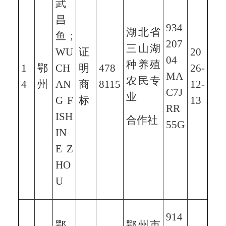
武
昌
934
湖北省
鱼;
207
三山湖
WU
证
20
04
种养殖
1
鄂
CH
明
478
26-
MA
农民专
4
州
AN
商
8115
12-
C7J
业
G F
标
13
RR
ISH
合作社
55G
IN
E Z
HO
U
914
鄂
鄂州市