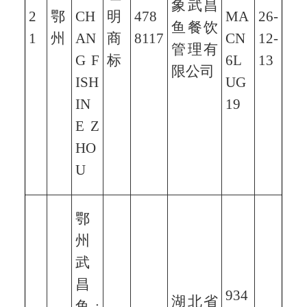
象武昌
2
鄂
CH
明
478
MA
26-
鱼餐饮
1
州
AN
商
8117
CN
12-
管理有
G F
标
6L
13
限公司
ISH
UG
IN
19
E Z
HO
U
鄂
州
武
昌
934
湖北省
鱼;