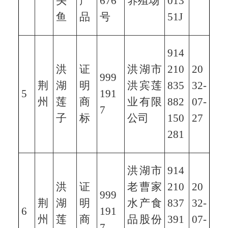
头
产
676
养殖场
013
鱼
品
号
51J
914
洪
证
洪湖市
210
20
999
荆
湖
明
洪宾莲
835
32-
5
191
州
莲
商
业有限
882
07-
7
子
标
公司
150
27
281
洪湖市
914
洪
证
老曹家
210
20
999
荆
湖
明
水产食
837
32-
6
191
州
莲
商
品股份
391
07-
7