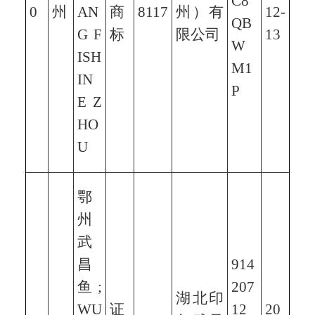
C8
0
州
AN
商
8117
州）有
12-
QB
G F
标
限公司
13
W
ISH
M1
IN
P
E Z
HO
U
鄂
州
武
昌
914
鱼;
207
湖北印
WU
证
12
20