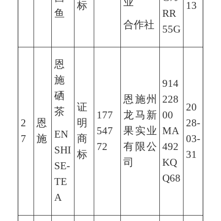
业
标
13
鱼
RR
合作社
55G
恩
施
914
硒
恩施州
228
证
20
茶
177
龙马新
00
2
恩
明
28-
547
果实业
MA
EN
7
施
商
03-
72
有限公
492
SHI
标
31
司
KQ
SE-
Q68
TE
A