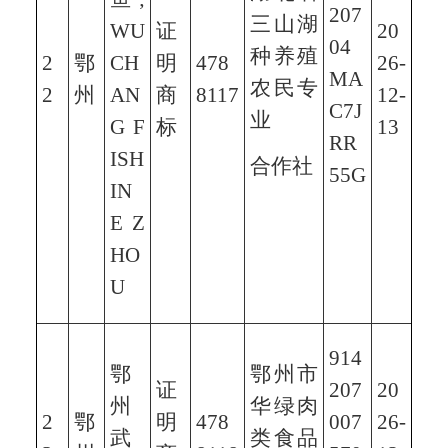
207
三山湖
WU
证
20
04
种养殖
2
鄂
CH
明
478
26-
MA
农民专
2
州
AN
商
8117
12-
C7J
业
G F
标
13
RR
ISH
合作社
55G
IN
E Z
HO
U
914
鄂
鄂州市
证
207
20
州
华绿肉
2
鄂
明
478
007
26-
武
类食品