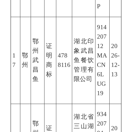
P
914
207
鄂
湖北印
证
12
20
州
象武昌
1
鄂
明
478
MA
26-
武
鱼餐饮
7
州
商
8116
CN
12-
昌
管理有
标
6L
13
鱼
限公司
UG
19
934
湖北省
鄂
207
三山湖
证
20