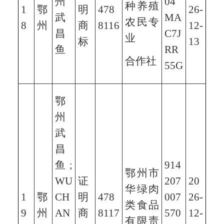
州
04
种养殖
1
鄂
明
478
26-
武
MA
农民专
8
州
商
8116
12-
昌
C7J
业
标
13
鱼
RR
合作社
55G
鄂
州
武
昌
鱼;
914
鄂州市
WU
证
207
20
华绿肉
1
鄂
CH
明
478
007
26-
类食品
9
州
AN
商
8117
570
12-
有限责