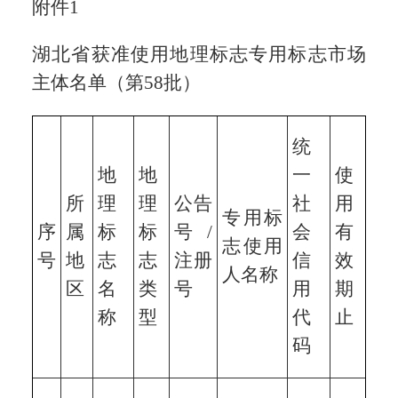
附件1
湖北省获准使用地理标志专用标志市场
主体名单（第58批）
统
地
地
一
使
所
理
理
公告
社
用
专用标
序
属
标
标
号/
会
有
志使用
号
地
志
志
注册
信
效
人名称
区
名
类
号
用
期
称
型
代
止
码