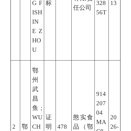
G F
标
328
13
任公司
ISH
56T
IN
E Z
HO
U
鄂
州
武
914
昌
207
鱼;
04
WU
证
憨实食
20
MA
2
鄂
CH
明
478
品（鄂
26-