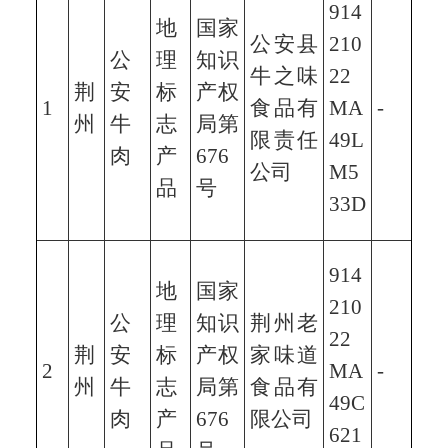
914
地
国家
公安县
210
公
理
知识
牛之味
22
荆
安
标
产权
1
食品有
MA
-
州
牛
志
局第
限责任
49L
肉
产
676
公司
M5
品
号
33D
914
地
国家
210
公
理
知识
荆州老
22
荆
安
标
产权
家味道
2
MA
-
州
牛
志
局第
食品有
49C
肉
产
676
限公司
621