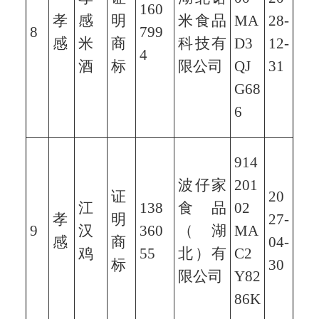
160
孝
感
明
米食品
MA
28-
8
799
感
米
商
科技有
D3
12-
4
酒
标
限公司
QJ
31
G68
6
914
波仔家
201
证
20
江
138
食品
02
孝
明
27-
9
汉
360
（湖
MA
感
商
04-
鸡
55
北）有
C2
标
30
限公司
Y82
86K