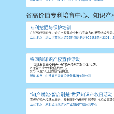
活动地点：省知识产权保护中心（广八路服务业聚集区）
省高价值专利培育中心、知识产
专利挖掘与保护培训
在知识经济时代，知识产权是企业核心竞争力的重要组成部分
活动地点：洪山区文化大道555号融科智谷C2栋2单元2301、230
铁四院知识产权宣传活动
1."湖北省轨道交通产业知识产权创新联合体"揭牌。
2.运营产业专利池签约仪式。
3."少人化"人工智能产品路演。
活动地点：中铁第四勘察设计院集团有限公司
"知产赋能·智启荆楚"世界知识产权日活动
宣传知识产权基本概念、专利保护的重要性和专利技术成果转
活动地点：湖北省现代纺织产业知识产权运营中心