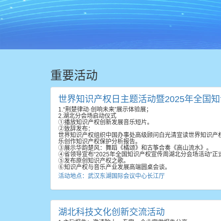
重要活动
世界知识产权日主题活动暨2025年全国
1.“荆楚律动·创响未来”展示体验展；
2.湖北分会场启动仪式
①播放知识产权创新发展音乐短片。
②致辞发布：
世界知识产权组织中国办事处高级顾问白光清宣读世界知识产
乐创作知识产权保护分析报告。
③展示华韵楚风：舞蹈《橘颂》和古筝合奏《高山流水》。
④省领导宣布“2025年全国知识产权宣传周湖北分会场活动”正
⑤发布原创知识产权之歌。
⑥知识产权与音乐产业发展高端圆桌会谈。
活动地点：武汉东湖国际会议中心长江厅
湖北科技文化创新交流活动