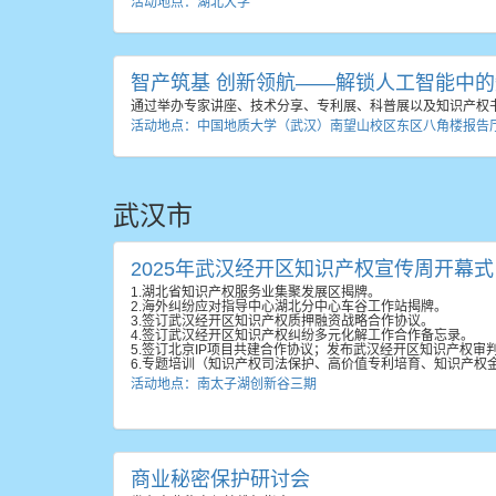
活动地点：湖北大学
智产筑基 创新领航——解锁人工智能中
通过举办专家讲座、技术分享、专利展、科普展以及知识产权
活动地点：中国地质大学（武汉）南望山校区东区八角楼报告
武汉市
2025年武汉经开区知识产权宣传周开幕式
1.湖北省知识产权服务业集聚发展区揭牌。
2.海外纠纷应对指导中心湖北分中心车谷工作站揭牌。
3.签订武汉经开区知识产权质押融资战略合作协议。
4.签订武汉经开区知识产权纠纷多元化解工作合作备忘录。
5.签订北京IP项目共建合作协议；发布武汉经开区知识产权审
6.专题培训（知识产权司法保护、高价值专利培育、知识产权
活动地点：南太子湖创新谷三期
商业秘密保护研讨会