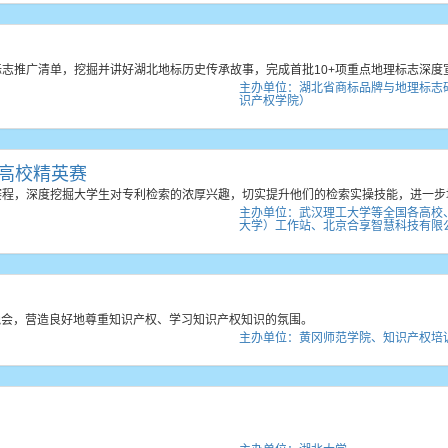
标志推广清单，挖掘并讲好湖北地标历史传承故事，完成首批10+项重点地理标志深度
主办单位：湖北省商标品牌与地理标志
识产权学院）
家"高校精英赛
的赛程，深度挖掘大学生对专利检索的浓厚兴趣，切实提升他们的检索实操技能，进一
主办单位：武汉理工大学等全国各高校
大学）工作站、北京合享智慧科技有限
艺晚会，营造良好地尊重知识产权、学习知识产权知识的氛围。
主办单位：黄冈师范学院、知识产权培