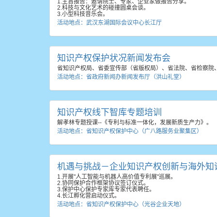
1.主旨报告：邀请院士、专家、企业家做报告分享。
2.科技与文化艺术的碰撞圆桌会谈。
3.小型科技音乐会。
活动地点：武汉东湖国际会议中心长江厅
知识产权保护状况新闻发布会
省知识产权局、省委宣传部（省版权局）、省法院、省检察院、
活动地点：省政府新闻办新闻发布厅（洪山礼堂）
知识产权线下智库专题培训
解孝林专题授课--《专利与标准一体化，发展新质生产力》。
活动地点：省知识产权保护中心（广八路服务业聚集区）
机遇与挑战－企业知识产权创新与海外知
1.开展"人工智能与机器人高价值专利展"巡展。
2.协同保护合作框架协议签订仪式。
3.保护中心保护专家库专家代表聘任。
4.长江孵化营启动仪式。
活动地点：省知识产权保护中心（光谷企业天地）