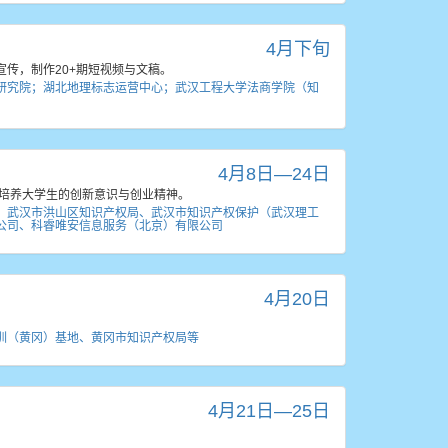
4月下旬
宣传，制作20+期短视频与文稿。
研究院；湖北地理标志运营中心；武汉工程大学法商学院（知
4月8日—24日
步培养大学生的创新意识与创业精神。
、武汉市洪山区知识产权局、武汉市知识产权保护（武汉理工
公司、科睿唯安信息服务（北京）有限公司
4月20日
训（黄冈）基地、黄冈市知识产权局等
4月21日—25日