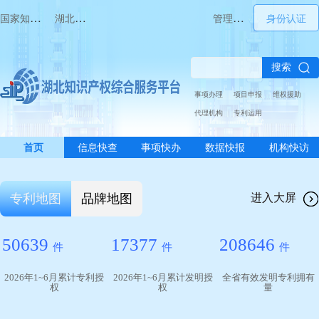
国家知识产权局门户网站
湖北省知识产权局门户网站
管理桌面
身份认证
搜索
事项办理
项目申报
维权援助
代理机构
专利运用
首页
信息快查
事项快办
数据快报
机构快访
进入大屏
专利地图
品牌地图
50639
17377
208646
件
件
件
2026年1~6月累计专利授
2026年1~6月累计发明授
全省有效发明专利拥有
权
权
量