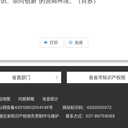
知识、崇尚创新”的营商环境。（肖苏）
打印
关闭
省直部门
各省市知识产权局
站地图
内部邮箱
信息统计
网安备42010602004146号
网站标识码：4200000072
湖北省知识产权局负责制作与维护
联系方式：027-86759088