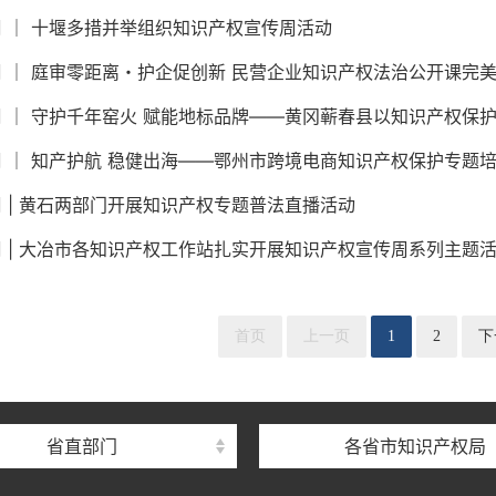
 ｜ 十堰多措并举组织知识产权宣传周活动
 ｜ ​庭审零距离・护企促创新 民营企业知识产权法治公开课完
 ｜ 守护千年窑火 赋能地标品牌——黄冈蕲春县以知识产权保护
 ｜ 知产护航 稳健出海——鄂州市跨境电商知识产权保护专题
 | 黄石两部门开展知识产权专题普法直播活动
 | 大冶市各知识产权工作站扎实开展知识产权宣传周系列主题
首页
上一页
1
2
下
省直部门
各省市知识产权局